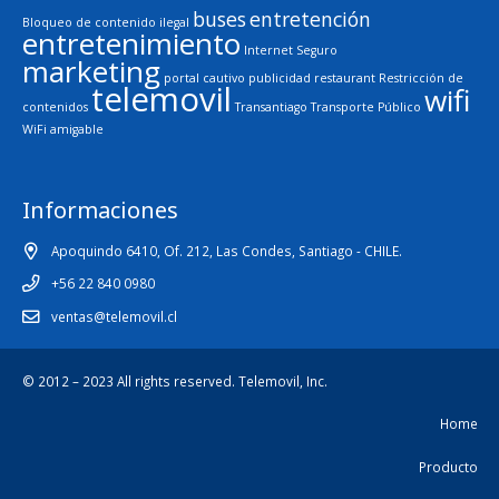
buses
entretención
Bloqueo de contenido ilegal
entretenimiento
Internet Seguro
marketing
portal cautivo
publicidad
restaurant
Restricción de
telemovil
wifi
contenidos
Transantiago
Transporte Público
WiFi amigable
Informaciones
Apoquindo 6410, Of. 212, Las Condes, Santiago - CHILE.
+56 22 840 0980
ventas@telemovil.cl
© 2012 – 2023 All rights reserved.
Telemovil, Inc.
Home
Producto