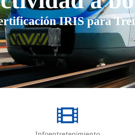
ctividad a b
rtificación IRIS para Tre
Infoentretenimiento