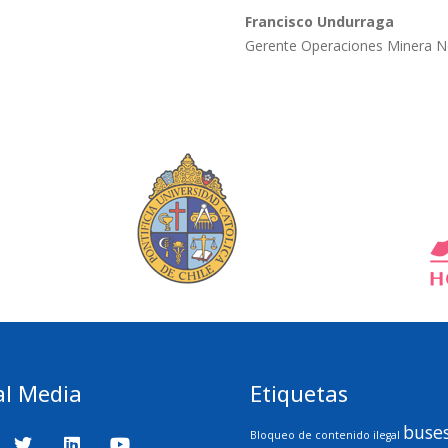
Francisco Undurraga
Gerente Operaciones Minera No
al Media
Etiquetas
buse
Bloqueo de contenido ilegal