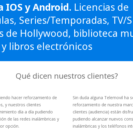
 IOS y Android.
Licencias de
ulas, Series/Temporadas, TV/
os de Hollywood, biblioteca m
 libros electrónicos
Qué dicen nuestros clientes?
iendo hacer reforzamiento de
Sin duda alguna Telemovil ha 
, y nuestros clientes
reforzamiento de nuestra marca
enimiento día a día pudiendo
clientes (audiencia) están disfr
ón de las redes inalámbricas y
pudiendo alcanzar nuevos consu
jor opción.
inalámbricas y los teléfonos int