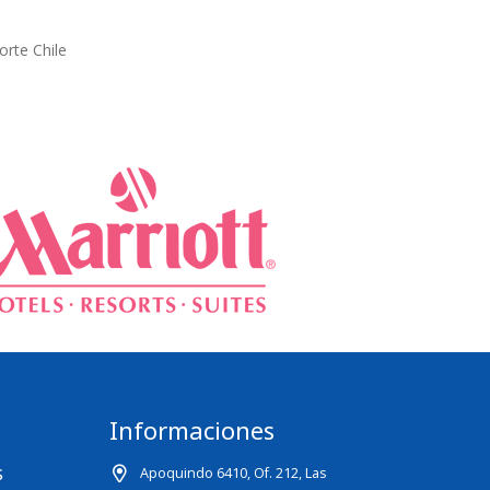
rte Chile
Informaciones
s
Apoquindo 6410, Of. 212, Las