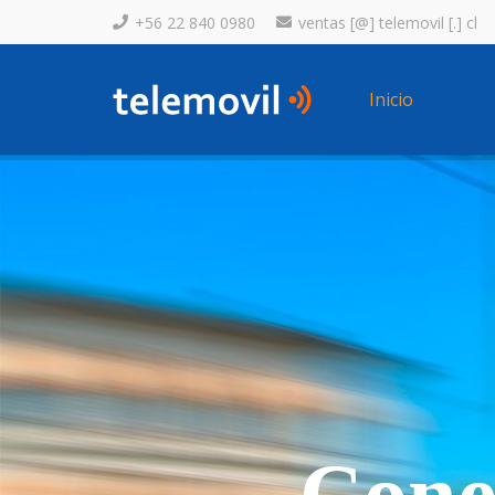
+56 22 840 0980
ventas [@] telemovil [.] cl
Inicio