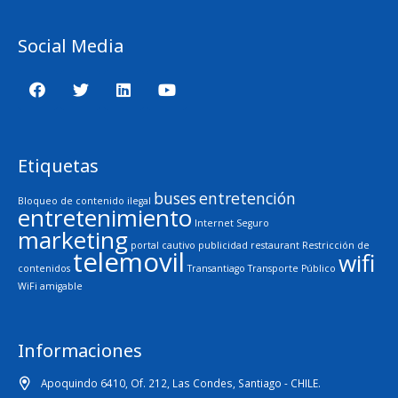
Social Media
Etiquetas
buses
entretención
Bloqueo de contenido ilegal
entretenimiento
Internet Seguro
marketing
portal cautivo
publicidad
restaurant
Restricción de
telemovil
wifi
contenidos
Transantiago
Transporte Público
WiFi amigable
Informaciones
Apoquindo 6410, Of. 212, Las Condes, Santiago - CHILE.