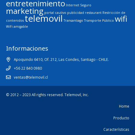
entretenimiento
Internet Seguro
marketing
portal cautivo
publicidad
restaurant
Restricción de
telemovil
wifi
contenidos
Transantiago
Transporte Público
WiFi amigable
Informaciones
Apoquindo 6410, Of. 212, Las Condes, Santiago - CHILE.
+56 22 840 0980
ventas@telemovil.cl
© 2012 – 2023 All rights reserved.
Telemovil, Inc.
Home
Producto
Características