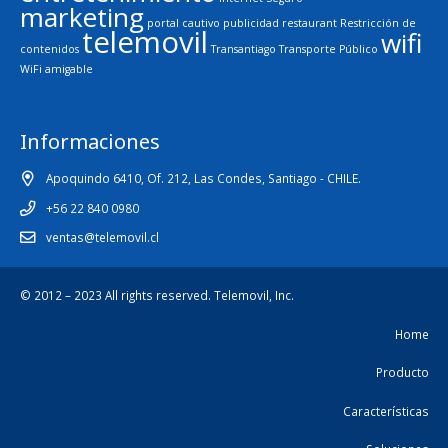
marketing
portal cautivo
publicidad
restaurant
Restricción de
telemovil
wifi
contenidos
Transantiago
Transporte Público
WiFi amigable
Informaciones
Apoquindo 6410, Of. 212, Las Condes, Santiago - CHILE.
+56 22 840 0980
ventas@telemovil.cl
© 2012 – 2023 All rights reserved.
Telemovil, Inc.
Home
Producto
Características