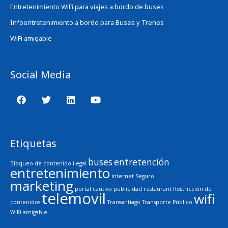
Entretenimiento WiFi para viajes a bordo de buses
Infoentretenimiento a bordo para Buses y Trenes
WiFi amigable
Social Media
Etiquetas
buses
entretención
Bloqueo de contenido ilegal
entretenimiento
Internet Seguro
marketing
portal cautivo
publicidad
restaurant
Restricción de
telemovil
wifi
contenidos
Transantiago
Transporte Público
WiFi amigable