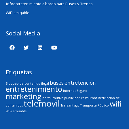
Infoentretenimiento a bordo para Buses y Trenes
WiFi amigable
Social Media
Etiquetas
buses
entretención
Bloqueo de contenido ilegal
entretenimiento
Internet Seguro
marketing
portal cautivo
publicidad
restaurant
Restricción de
telemovil
wifi
contenidos
Transantiago
Transporte Público
WiFi amigable