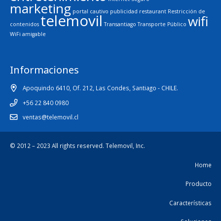
marketing
portal cautivo
publicidad
restaurant
Restricción de
telemovil
wifi
contenidos
Transantiago
Transporte Público
WiFi amigable
Informaciones
Apoquindo 6410, Of. 212, Las Condes, Santiago - CHILE.
+56 22 840 0980
ventas@telemovil.cl
© 2012 – 2023 All rights reserved.
Telemovil, Inc.
Home
Producto
Características