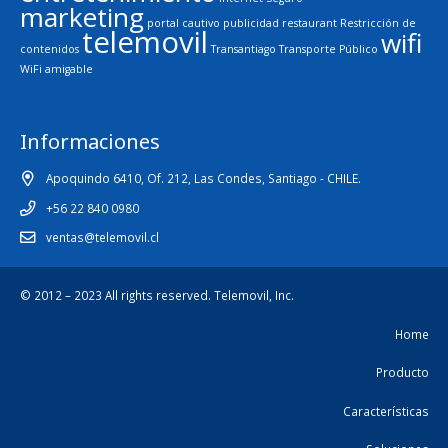
marketing
portal cautivo
publicidad
restaurant
Restricción de
telemovil
wifi
contenidos
Transantiago
Transporte Público
WiFi amigable
Informaciones
Apoquindo 6410, Of. 212, Las Condes, Santiago - CHILE.
+56 22 840 0980
ventas@telemovil.cl
© 2012 – 2023 All rights reserved.
Telemovil, Inc.
Home
Producto
Características