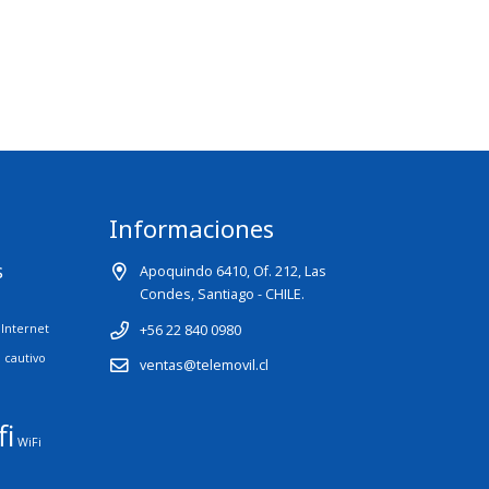
Informaciones
s
Apoquindo 6410, Of. 212, Las
Condes, Santiago - CHILE.
+56 22 840 0980
Internet
l cautivo
ventas@telemovil.cl
fi
WiFi