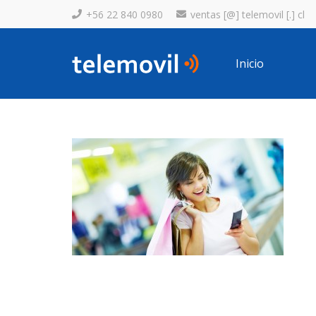
+56 22 840 0980
ventas [@] telemovil [.] cl
Inicio