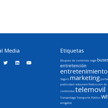
al Media
Etiquetas
buse
Bloqueo de contenido ilegal
entretención
entretenimiento
marketing
Seguro
porta
publicidad
restaurant
Restricción de
telemovil
contenidos
wi
Transantiago
Transporte Público
amigable