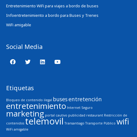
Entretenimiento WiFi para viajes a bordo de buses
Infoentretenimiento a bordo para Buses y Trenes
WiFi amigable
Social Media
Etiquetas
buses
entretención
Bloqueo de contenido ilegal
entretenimiento
Internet Seguro
marketing
portal cautivo
publicidad
restaurant
Restricción de
telemovil
wifi
contenidos
Transantiago
Transporte Público
WiFi amigable