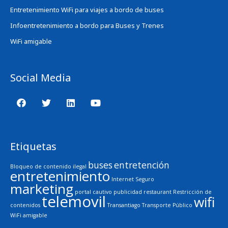
Entretenimiento WiFi para viajes a bordo de buses
Infoentretenimiento a bordo para Buses y Trenes
WiFi amigable
Social Media
Etiquetas
buses
entretención
Bloqueo de contenido ilegal
entretenimiento
Internet Seguro
marketing
portal cautivo
publicidad
restaurant
Restricción de
telemovil
wifi
contenidos
Transantiago
Transporte Público
WiFi amigable