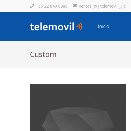
+56 22 840 0980
ventas [@] telemovil [.] cl
Inicio
Custom