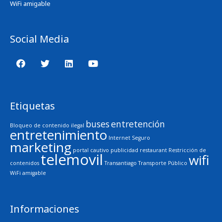
WiFi amigable
Social Media
Etiquetas
buses
entretención
Bloqueo de contenido ilegal
entretenimiento
Internet Seguro
marketing
portal cautivo
publicidad
restaurant
Restricción de
telemovil
wifi
contenidos
Transantiago
Transporte Público
WiFi amigable
Informaciones