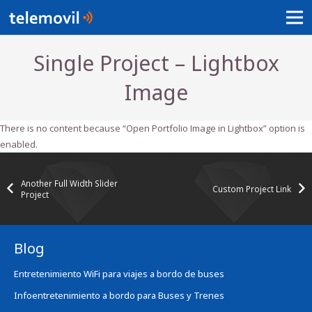
Single Project – Lightbox
Image
There is no content because “Open Portfolio Image in Lightbox” option is
enabled.
Another Full Width Slider
Custom Project Link
Project
Blog
Entretenimiento WiFi para viajes a bordo de buses
Infoentretenimiento a bordo para Buses y Trenes