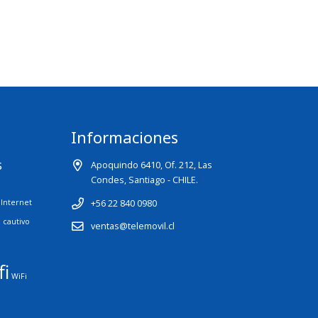
Informaciones
s
Apoquindo 6410, Of. 212, Las
Condes, Santiago - CHILE.
+56 22 840 0980
Internet
l cautivo
ventas@telemovil.cl
fi
WiFi