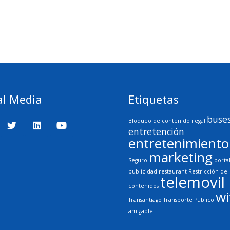
al Media
Etiquetas
buse
Bloqueo de contenido ilegal
entretención
entretenimiento
marketing
Seguro
porta
publicidad
restaurant
Restricción de
telemovil
contenidos
wi
Transantiago
Transporte Público
amigable