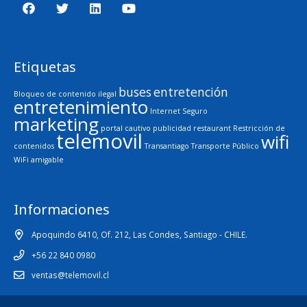
Etiquetas
buses
entretención
Bloqueo de contenido ilegal
entretenimiento
Internet Seguro
marketing
portal cautivo
publicidad
restaurant
Restricción de
telemovil
wifi
contenidos
Transantiago
Transporte Público
WiFi amigable
Informaciones
Apoquindo 6410, Of. 212, Las Condes, Santiago - CHILE.
+56 22 840 0980
ventas@telemovil.cl