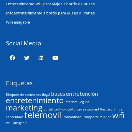
Entretenimiento WiFi para viajes a bordo de buses
Infoentretenimiento a bordo para Buses y Trenes
WiFi amigable
Social Media
Etiquetas
buses
entretención
Bloqueo de contenido ilegal
entretenimiento
Internet Seguro
marketing
portal cautivo
publicidad
restaurant
Restricción de
telemovil
wifi
contenidos
Transantiago
Transporte Público
WiFi amigable