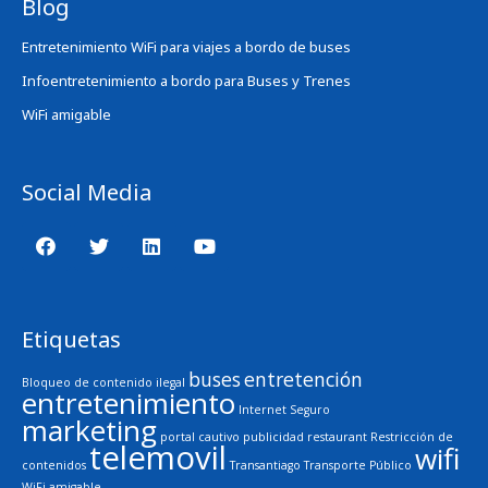
Blog
Entretenimiento WiFi para viajes a bordo de buses
Infoentretenimiento a bordo para Buses y Trenes
WiFi amigable
Social Media
Etiquetas
buses
entretención
Bloqueo de contenido ilegal
entretenimiento
Internet Seguro
marketing
portal cautivo
publicidad
restaurant
Restricción de
telemovil
wifi
contenidos
Transantiago
Transporte Público
WiFi amigable