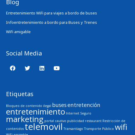
Blog
Entretenimiento WiFi para viajes a bordo de buses
Infoentretenimiento a bordo para Buses y Trenes
WiFi amigable
Social Media
Etiquetas
buses
entretención
Bloqueo de contenido ilegal
entretenimiento
Internet Seguro
marketing
portal cautivo
publicidad
restaurant
Restricción de
telemovil
wifi
contenidos
Transantiago
Transporte Público
WiFi amigable