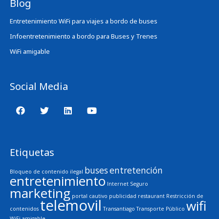
Blog
Entretenimiento WiFi para viajes a bordo de buses
Infoentretenimiento a bordo para Buses y Trenes
WiFi amigable
Social Media
Etiquetas
buses
entretención
Bloqueo de contenido ilegal
entretenimiento
Internet Seguro
marketing
portal cautivo
publicidad
restaurant
Restricción de
telemovil
wifi
contenidos
Transantiago
Transporte Público
WiFi amigable