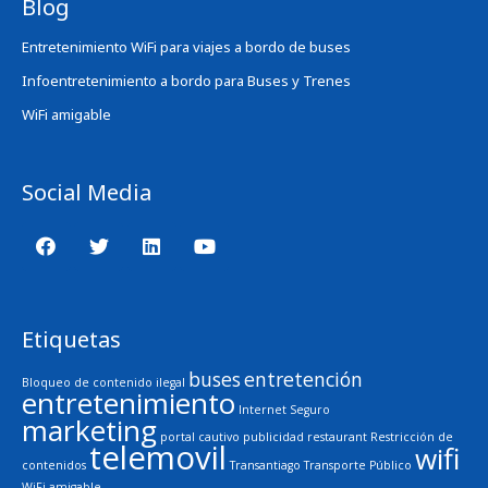
Blog
Entretenimiento WiFi para viajes a bordo de buses
Infoentretenimiento a bordo para Buses y Trenes
WiFi amigable
Social Media
Etiquetas
buses
entretención
Bloqueo de contenido ilegal
entretenimiento
Internet Seguro
marketing
portal cautivo
publicidad
restaurant
Restricción de
telemovil
wifi
contenidos
Transantiago
Transporte Público
WiFi amigable