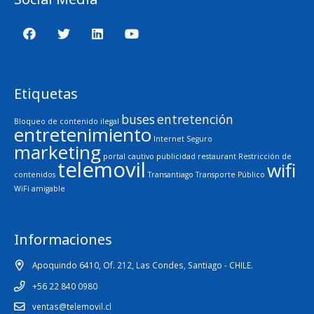
Etiquetas
buses
entretención
Bloqueo de contenido ilegal
entretenimiento
Internet Seguro
marketing
portal cautivo
publicidad
restaurant
Restricción de
telemovil
wifi
contenidos
Transantiago
Transporte Público
WiFi amigable
Informaciones
Apoquindo 6410, Of. 212, Las Condes, Santiago - CHILE.
+56 22 840 0980
ventas@telemovil.cl