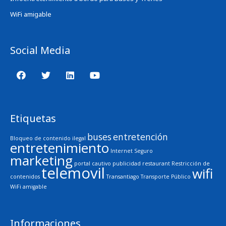
WiFi amigable
Social Media
Etiquetas
buses
entretención
Bloqueo de contenido ilegal
entretenimiento
Internet Seguro
marketing
portal cautivo
publicidad
restaurant
Restricción de
telemovil
wifi
contenidos
Transantiago
Transporte Público
WiFi amigable
Informaciones