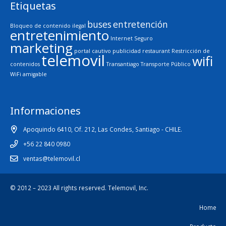
Etiquetas
buses
entretención
Bloqueo de contenido ilegal
entretenimiento
Internet Seguro
marketing
portal cautivo
publicidad
restaurant
Restricción de
telemovil
wifi
contenidos
Transantiago
Transporte Público
WiFi amigable
Informaciones
Apoquindo 6410, Of. 212, Las Condes, Santiago - CHILE.
+56 22 840 0980
ventas@telemovil.cl
© 2012 – 2023 All rights reserved.
Telemovil, Inc.
Home