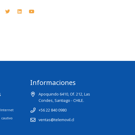
Informaciones
s
Apoquindo 6410, Of. 212, Las
Condes, Santiago - CHILE.
+56 22 840 0980
Internet
l cautivo
ventas@telemovil.cl