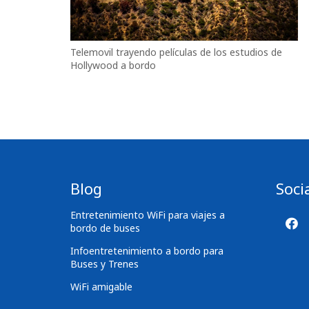
Telemovil trayendo películas de los estudios de
Hollywood a bordo
Blog
Soci
Entretenimiento WiFi para viajes a
bordo de buses
Infoentretenimiento a bordo para
Buses y Trenes
WiFi amigable