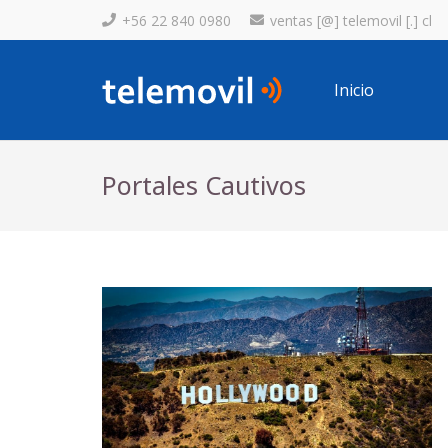
+56 22 840 0980
ventas [@] telemovil [.] cl
Inicio
Portales Cautivos