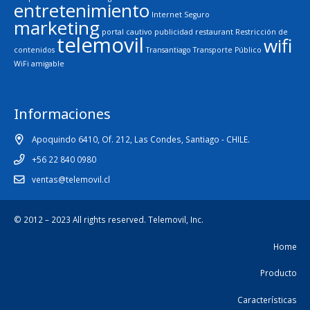
entretenimiento
Internet Seguro
marketing
portal cautivo
publicidad
restaurant
Restricción de
telemovil
wifi
contenidos
Transantiago
Transporte Público
WiFi amigable
Informaciones
Apoquindo 6410, Of. 212, Las Condes, Santiago - CHILE.
+56 22 840 0980
ventas@telemovil.cl
© 2012 – 2023 All rights reserved.
Telemovil, Inc.
Home
Producto
Características