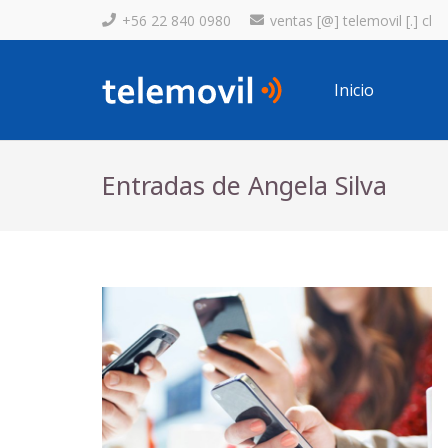
+56 22 840 0980
ventas [@] telemovil [.] cl
Inicio
Entradas de Angela Silva