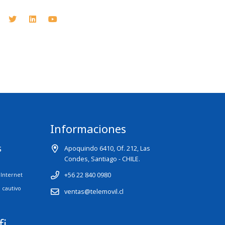
Informaciones
s
Apoquindo 6410, Of. 212, Las
Condes, Santiago - CHILE.
+56 22 840 0980
Internet
l cautivo
ventas@telemovil.cl
fi