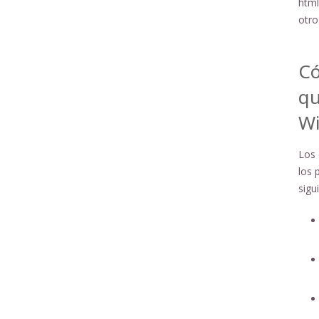
html
otro
Có
qu
Wi
Los 
los 
sigu