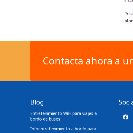
inst
Post
plan
Contacta ahora a un
Blog
Soci
Entretenimiento WiFi para viajes a
bordo de buses
Infoentretenimiento a bordo para