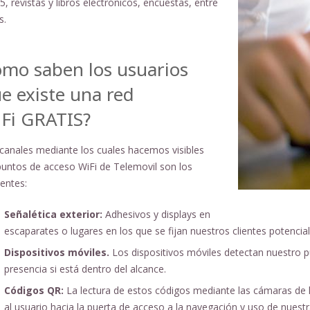
5, revistas y libros electrónicos, encuestas, entre
s.
mo saben los usuarios
e existe una red
Fi GRATIS?
canales mediante los cuales hacemos visibles
puntos de acceso WiFi de Telemovil son los
ientes:
Señalética exterior:
Adhesivos y displays en
escaparates o lugares en los que se fijan nuestros clientes potencial
Dispositivos móviles.
Los dispositivos móviles detectan nuestro pu
presencia si está dentro del alcance.
Códigos QR:
La lectura de estos códigos mediante las cámaras de 
al usuario hacia la puerta de acceso a la navegación y uso de nuestra