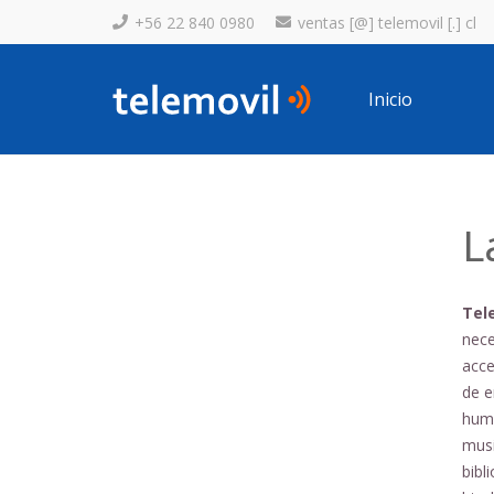
+56 22 840 0980
ventas [@] telemovil [.] cl
Inicio
L
Tel
nece
acce
de e
humo
musi
bibl