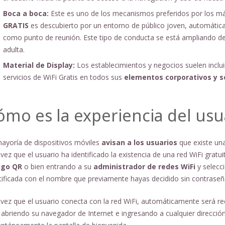
Boca a boca:
Este es uno de los mecanismos preferidos por los m
GRATIS
es descubierto por un entorno de público joven, automátic
como punto de reunión. Este tipo de conducta se está ampliando d
adulta.
Material de Display:
Los establecimientos y negocios suelen inclu
servicios de WiFi Gratis en todos sus
elementos corporativos y so
ómo es la experiencia del usu
ayoría de dispositivos móviles
avisan a los usuarios
que existe un
vez que el usuario ha identificado la existencia de una red WiFi grat
igo QR
o bien entrando a su
administrador de redes WiFi
y selecc
tificada con el nombre que previamente hayas decidido sin contraseñ
vez que el usuario conecta con la red WiFi, automáticamente será re
 abriendo su navegador de Internet e ingresando a cualquier direcció