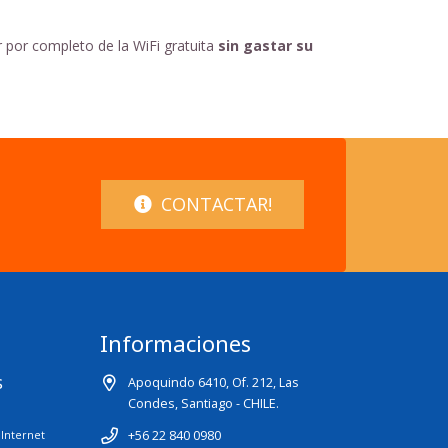
r por completo de la WiFi gratuita
sin gastar su
CONTACTAR!
Informaciones
s
Apoquindo 6410, Of. 212, Las
Condes, Santiago - CHILE.
+56 22 840 0980
Internet