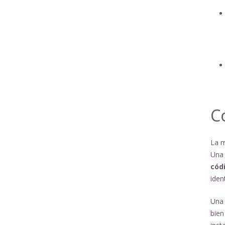
C
La m
Una 
cód
iden
Una 
bien