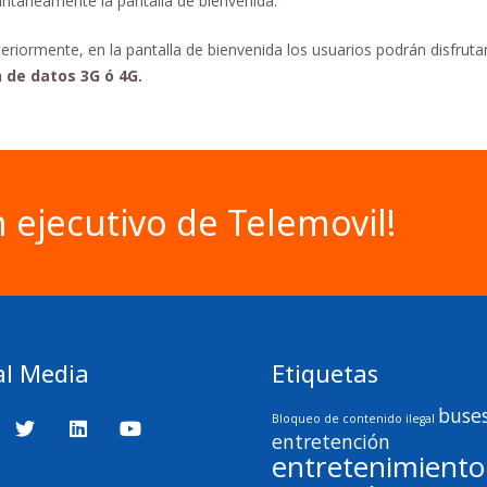
antáneamente la pantalla de bienvenida.
eriormente, en la pantalla de bienvenida los usuarios podrán disfruta
 de datos 3G ó 4G.
 ejecutivo de Telemovil!
al Media
Etiquetas
buse
Bloqueo de contenido ilegal
entretención
entretenimiento