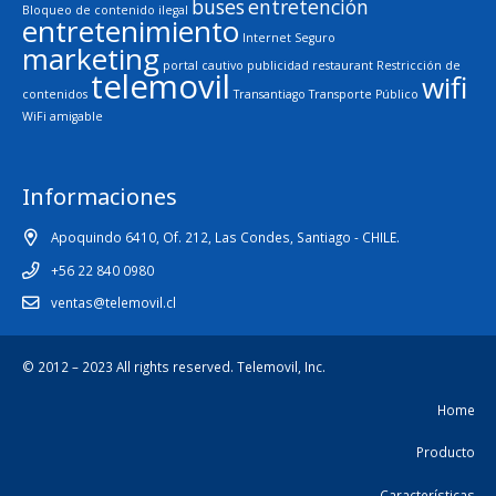
buses
entretención
Bloqueo de contenido ilegal
entretenimiento
Internet Seguro
marketing
portal cautivo
publicidad
restaurant
Restricción de
telemovil
wifi
contenidos
Transantiago
Transporte Público
WiFi amigable
Informaciones
Apoquindo 6410, Of. 212, Las Condes, Santiago - CHILE.
+56 22 840 0980
ventas@telemovil.cl
© 2012 – 2023 All rights reserved.
Telemovil, Inc.
Home
Producto
Características